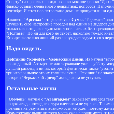
Спорту" на прошлых выходных и возможное фиаско "Десне" 
фиаско оставит очень много неприятных вопросов. Напомним,
сентябре. И с тех пор петровчане дома не пропустили ни одн
Наконец,
"Арсенал"
отправляется в
Сумы
. "Горожане" зна
улучшить себе настроение победой над одним из лидеров ди
только какое-то дикое чудо может оставить их без переходны
"Полтавы". Но ни для кого не секрет, насколько тяжело киев
Кикирешко только лишний раз вынуждает задуматься о персп
Надо видеть
Нефтяник-Укрнефть – Черкасский Днепр.
Из матчей "втор
неожиданный. Ахтырчане или черкащане уже в субботу могут
лучший расклад и ничья, который фактически также "утопит
три игры и нынче это их главный актив. "Речники" не знают 
истории "Черкасский Днепр" ахтырчанам не уступал.
Остальные матчи
"Оболонь"
матчем с
"Авангардом"
закрывает для себя те
но дожить до последнего тура одесситам не удалось. Таким 
повлиять на результаты возможности не будет, поэтому жела
Краматорчане выше шестого места уже не поднимутся, зато е