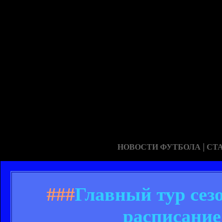
|
НОВОСТИ ФУТБОЛА
СТ
###
Главный тур сезо
расписание