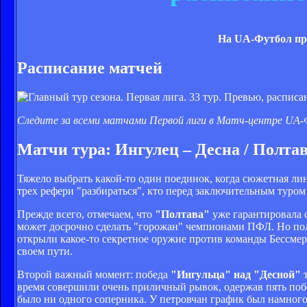
На UA-Футбол про
Расписание матчей
Следите за всеми матчами Первой лиги в Матч-центре UA
Матчи тура: Ингулец – Десна / Полтав
Тяжело выбрать какой-то один поединок, когда сюжетная лин
трех рефери "разбираться", кто перед заключительным туром
Прежде всего, отмечаем, что
"Полтава"
уже гарантировала 
может досрочно сделать "горожан" чемпионами ПФЛ. Но пол
открыли какое-то секретное оружие против команды Бессмерт
своем пути.
Второй важный момент: победа
"Ингульца" над "Десной"
т
время совершили очень приличный рывок, одержав пять побед
было ни одного соперника. У петровчан график был намного 