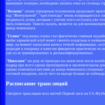
нынешние позиции, необходимо увозить очки из столицы ст
"Волынь"
своим турнирным положением продолжает щекотать
над "Жемчужиной", "крестоносцы" вновь возвращаются в зон
отодвинуть лучан, которым с учетом этого отступать уже то
быть поменьше. Тяжело сказать, является ли для винниковце
конца чемпионата.
"Гелиос"
под конец сезона стал фактически главным хедлай
якобы харьковский клуб может сменить владельца и название
мере, на момент написания анонса точной информации, сост
подходят к поединку в качестве фаворитов практически по в
у́же из-за травмированных и дисквалифицированных.
"Николаев"
ни разу не проиграл на своем поле после возоб
подряд при всего одном пропущенном в заключительном до
однако поменяться местами до конца чемпионата соперники 
гостевой поединок, после чего на выезде больше не побежда
Расписание трансляций
Смотрите трансляции всех матчей Первой лиги на UA-Футб