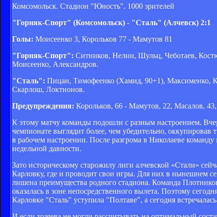
Комсомольск. Стадион "Юность". 1000 зрителей
"Горняк-Спорт" (Комсомольск) - "Сталь" (Алчевск) 2:1
Голы:
Моисеенко 3, Корольков 77 - Мамутов 81
"Горняк-Спорт":
Ситников, Нелин, Шульц, Чеботаев, Костюч
Моисеенко, Александров.
"Сталь":
Пицан, Тимофеенко (Хамид, 90+1), Максименко, К
Скарлош, Локтионов.
Предупреждения:
Корольков, 66 - Мамутов, 22, Масалов, 43
К этому матчу команды подошли с разным настроением. Вче
чемпионате выглядит более, чем убедительно, оккупировав 
в рабочем настроении. После разгрома в Николаеве команду 
недельной давности.
Зато историческому старожилу лиги алчевской «Стали» сей
Карловку, где и проводит свои игры. Для них в нынешнем се
лишена преимущества родного стадиона. Команда Плотникова
оказалась в зоне непосредственного вылета. Поэтому сегодн
Карловке "Сталь" уступила "Полтаве", а сегодня встречалась
И если хозяева не могли рассчитывать на оптимальный сост