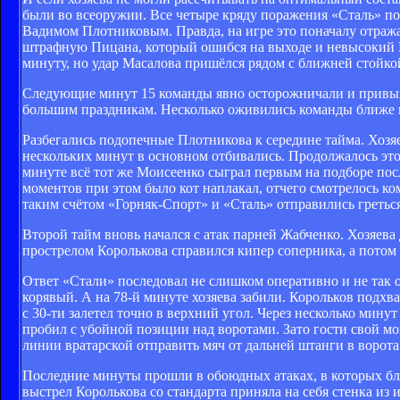
были во всеоружии. Все четыре кряду поражения «Сталь» по
Вадимом Плотниковым. Правда, на игре это поначалу отражал
штрафную Пицана, который ошибся на выходе и невысокий Мо
минуту, но удар Масалова пришёлся рядом с ближней стойко
Следующие минут 15 команды явно осторожничали и привыкал
большим праздникам. Несколько оживились команды ближе к
Разбегались подопечные Плотникова к середине тайма. Хозя
нескольких минут в основном отбивались. Продолжалось это 
минуте всё тот же Моисеенко сыграл первым на подборе пос
моментов при этом было кот наплакал, отчего смотрелось ком
таким счётом «Горняк-Спорт» и «Сталь» отправились греться
Второй тайм вновь начался с атак парней Жабченко. Хозяева
прострелом Королькова справился кипер соперника, а потом 
Ответ «Стали» последовал не слишком оперативно и не так 
корявый. А на 78-й минуте хозяева забили. Корольков подхва
с 30-ти залетел точно в верхний угол. Через несколько мин
пробил с убойной позиции над воротами. Зато гости свой м
линии вратарской отправить мяч от дальней штанги в ворота
Последние минуты прошли в обоюдных атаках, в которых ближ
выстрел Королькова со стандарта приняла на себя стенка из 