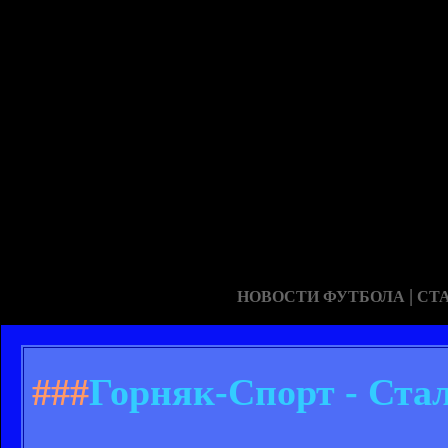
|
НОВОСТИ ФУТБОЛА
СТ
###
Горняк-Спорт - Стал