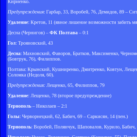
Кириенко.
Предупреждения
: Гарбар, 33, Воробей, 76, Демидов, 89 – Си
Удаление
: Кретов, 11 (явное лишение возможности забить мя
Десна (Чернигов) –
ФК Полтава
– 0:1
Гол
: Трояновский, 43
Десна
: Махновский, Фаворов, Братков, Максименко, Черномо
(Бовтрук, 76), Филиппов.
Полтава: Крынский, Кушниренко, Дмитренко, Ковтун, Лещенко
Соломка (Недоля, 60).
Предупреждения:
Лещенко, 65, Филиппов, 79
Удаление
: Лещенко, 78 (второе предупреждение)
Тернополь
– Николаев – 2:1
Голы
: Черворнецкий, 62, Бабич, 69 – Саркисян, 14 (пен.)
Тернополь
: Воробей, Полянчук, Шаповалов, Курило, Бабич, 