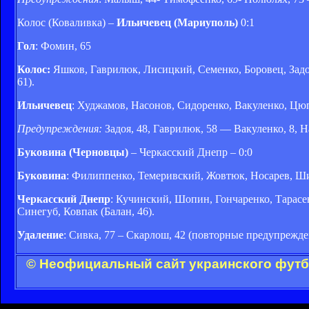
Колос (Коваливка) –
Ильичевец (Мариуполь)
0:1
Гол
: Фомин, 65
Колос:
Яшков, Гаврилюк, Лисицкий, Семенко, Боровец, Задоя
61).
Ильичевец
: Худжамов, Насонов, Сидоренко, Вакуленко, Цю
Предупреждения:
Задоя, 48, Гаврилюк, 58 — Вакуленко, 8, Н
Буковина (Черновцы)
– Черкасский Днепр – 0:0
Буковина
: Филиппенко, Темеривский, Жовтюк, Носарев, Ши
Черкасский Днепр
: Кучинский, Шопин, Гончаренко, Тарасе
Синегуб, Ковпак (Балан, 46).
Удаление
: Сивка, 77 – Скарлош, 42 (повторные предупрежде
© Неофициальный сайт украинского футбо