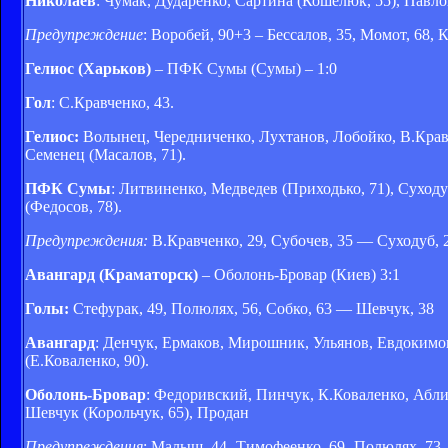
Николаев
: Чумак, Дударенко, Сартина (Кошелюк, 55), Павлов
Предупреждение
: Воробей, 90+3 – Бессалов, 35, Момот, 68, 
Гелиос (Харьков)
– ПФК Сумы (Сумы) – 1:0
Гол
: С.Кравченко, 43.
Гелиос:
Волынец, Чередниченко, Лухтанов, Лобойко, В.Кравч
Семенец (Масалов, 71).
ПФК Сумы
: Литвиненко, Медведев (Приходько, 71), Суход
(Федосов, 78).
Предупреждения:
В.Кравченко, 29, Субочев, 35 — Суходуб, 25
Авангард (Краматорск)
– Оболонь-Бровар (Киев) 3:1
Голы:
Стефурак, 49, Полюлях, 56, Собко, 63 — Шевчук, 38
Авангард
: Денчук, Ермаков, Мирошник, Ульянов, Евдокимов
(Е.Коваленко, 90).
Оболонь-Бровар
: Федоривский, Пинчук, К.Коваленко, Аблит
Шевчук (Корольчук, 65), Продан
Предупреждения
: Малыш, 44- Тимофеенко, 69- Полюлях, 73