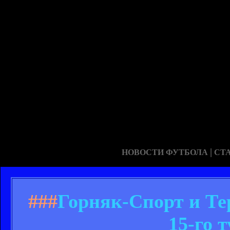
|
НОВОСТИ ФУТБОЛА
СТ
###
Горняк-Спорт и Те
15-го 