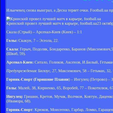
Ильичевец снова выиграл, а Десна теряет очки. Football.ua п
Кринский провел лучший матч в карьере, football.ua
23 октябр
Скала (Стрый) – Арсенал-Киев (Киев) – 1:1
Голы:
Скакун, 7 – Эсеола, 22.
Скала
: Герыч, Подоляк, Бондаренко, Баранов (Максимович,
(Шваб, 59).
Арсенал-Киев:
Ситало, Голиков, Аксенов, И.Билый, Гетьман
Предупреждения
: Билоус, 27, Максимович, 58 – Гетьман, 32,
Горняк-Спорт (Горишние Плавни
) – Ингулец (Петрово) – 3
Голы
: Малей, 38, Кириенко, 65, Воробей, 77 – Покотилюк, 6
Ингулец:
Гришин, Кретов, Мучак, Волчков, Ковтун, Даценко
(Нвамора, 68).
Горняк-Спорт
: Крюков, Моисеенко, Гарбар, Ломко, Гаращен