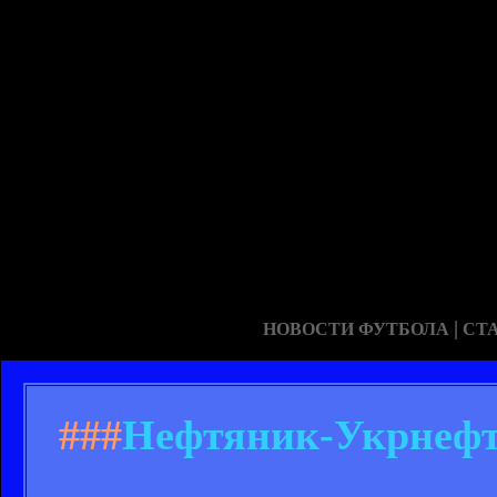
|
НОВОСТИ ФУТБОЛА
СТ
###
Нефтяник-Укрнефть