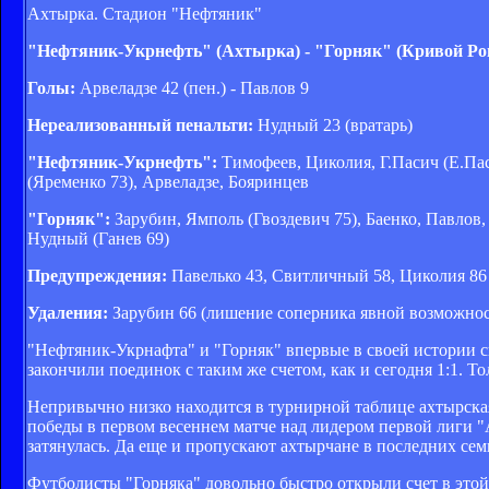
Ахтырка. Стадион "Нефтяник"
"Нефтяник-Укрнефть" (Ахтырка) - "Горняк" (Кривой Рог
Голы:
Арвеладзе 42 (пен.) - Павлов 9
Нереализованный пенальти:
Нудный 23 (вратарь)
"Нефтяник-Укрнефть":
Тимофеев, Циколия, Г.Пасич (Е.Пас
(Яременко 73), Арвеладзе, Бояринцев
"Горняк":
Зарубин, Ямполь (Гвоздевич 75), Баенко, Павлов,
Нудный (Ганев 69)
Предупреждения:
Павелько 43, Свитличный 58, Циколия 86
Удаления:
Зарубин 66 (лишение соперника явной возможност
"Нефтяник-Укрнафта" и "Горняк" впервые в своей истории с
закончили поединок с таким же счетом, как и сегодня 1:1. 
Непривычно низко находится в турнирной таблице ахтырская к
победы в первом весеннем матче над лидером первой лиги 
затянулась. Да еще и пропускают ахтырчане в последних сем
Футболисты "Горняка" довольно быстро открыли счет в этой