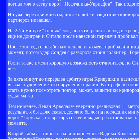
вогнал мяч в сетку ворот "Нефтяника-Укрнафта". Так подоп
Но уже через две минуты, после ошибки защитника криворож
партнеров не нашел.
На 22-й минуте "Горняк" мог, по сути, решить исход встреч
еще не доигран и Ситало после навесной передачи пробивал 
После эпизода с незабитым пенальти хозяева прибрали иници
момент, потом удар Сондея с разворота отбил голкипер "Гор
Гости также имели хорошую возможность отличиться, но Сита
все.
За пять минут до перерыва арбитр игры Кривушкин назначил в
вызвало удивление это нарушение правил. В штрафной площ
опять нужно посмотреть повтор, может, защитники криворо
судьи матча.
Тем не менее, Леван Арвеладзе уверенно реализовал 11-метр
результат, я бы даже сказал, должно было: на последних м
ворот "Горняка", но вратарь гостей каждый раз отбивал мяч
моменте.
Второй тайм активнее начали подопечные Вадима Колесника,