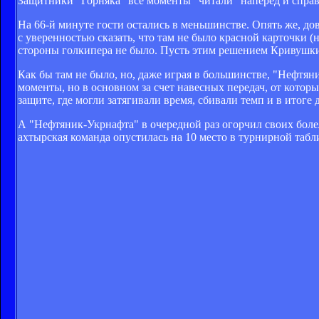
Защитники "Горняка" все моменты "читали" наперед и справ
На 66-й минуте гости остались в меньшинстве. Опять же, до
с уверенностью сказать, что там не было красной карточки 
стороны голкипера не было. Пусть этим решением Кривушк
Как бы там не было, но, даже играя в большинстве, "Нефтяни
моменты, но в основном за счет навесных передач, от котор
защите, где могли затягивали время, сбивали темп и в итоге 
А "Нефтяник-Укрнафта" в очередной раз огорчил своих бол
ахтырская команда опустилась на 10 место в турнирной табли