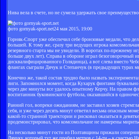
Нива вела в счете, но не сумела удержать свое преимущество
фото gornyak-sport.net
24 мая 2015, 19:00
Горняк-Спорт уже обеспечил себе бронзовые медали, что дел
большей. К тому же, сразу три ведущих игрока комсомольчан
резервного старта мы не увидели. В воротах по-прежнему 
больше двух лет). Справа в обороне играл безоговорочный 
дисквалифицированного Голядинца), а вот слева вместо Чеб
флангах сыграли Дячук и Степанчук (в предыдущих турах мы
Конечно же, такой состав трудно было назвать эксперимента
лиги. Запомнился момент, когда Кухарук финтами буквально 
через две минуты все удалось опытному Керчу. На правом фл
воспитанник буковинского футбола, оказавшийся в одиночест
Ранний гол, вопреки ожиданиям, не заставил хозяев стремгл
себя, и уже через десять минут ответил весьма опасным мо
какой-то странной траектории и рисковал оказаться в девят
продемонстрировал, что комсомольчане не намерены миритьс
На несколько минут гости из Полтавщины прижали сопернико
Дячуку, который тут же пробил метров с 14-ти – к счастью 