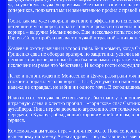
удача улыбнулась уже «горнякам». Все шансы записать на св
соперников, подхватил мяч и замечательно пробил с правой
Гости, как мы уже говорили, активно и эффективно использ
летевший в угол ворот, попал в толпу игроков и отскочил в 
корнера – выручил Мельниченко. Еще несколько попыток ко
Горняк-Спорт пробуксовывает в чужой штрафной – никак не
Хозяева в охотку начали и второй тайм. Был момент, когда
Грищенко едва не обокрал вратаря, но защитники успели вын
несколько игроков, которые были бы лидерами в практически
исключением разве что Чеботаева). И вскоре гости соорудил
Легко и непринужденно Моисеенко и Дячук разыграли мяч на
спокойно поразил уголок ворот – 1:1. Здесь уместно напом
надежд не оправдал, не забив ни одного мяча. В сегодняшнем 
Надо сказать, что уже через пять минут был шанс у тернопо
штрафную слева и хлестко пробил – «горняков» спас Сытнико
аутсайдера, Нива играла довольно агрессивно, вот только к
передачи, а Кухарук, обладающий хорошим дриблингом, в п
терялся.
Комсомольчанам такая игра – приятнее всего. Пока соперни
вышедшему на замену Александрову – он, оказавшись с мячом