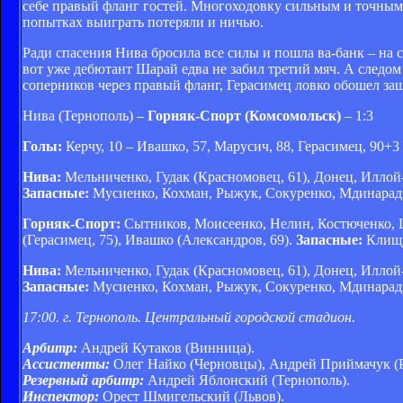
себе правый фланг гостей. Многоходовку сильным и точным 
попытках выиграть потеряли и ничью.
Ради спасения Нива бросила все силы и пошла ва-банк – на 
вот уже дебютант Шарай едва не забил третий мяч. А следом
соперников через правый фланг, Герасимец ловко обошел защ
Нива (Тернополь) –
Горняк-Спорт (Комсомольск)
– 1:3
Голы:
Керчу, 10 – Ивашко, 57, Марусич, 88, Герасимец, 90+3
Нива:
Мельниченко, Гудак (Красномовец, 61), Донец, Иллой
Запасные:
Мусиенко, Кохман, Рыжук, Сокуренко, Мдинарад
Горняк-Спорт:
Сытников, Моисеенко, Нелин, Костюченко, Ш
(Герасимец, 75), Ивашко (Александров, 69).
Запасные:
Клищу
Нива:
Мельниченко, Гудак (Красномовец, 61), Донец, Иллой
Запасные:
Мусиенко, Кохман, Рыжук, Сокуренко, Мдинарад
17:00. г. Тернополь. Центральный городской стадион.
Арбитр:
Андрей Кутаков (Винница).
Ассистенты:
Олег Найко (Черновцы), Андрей Приймачук (Р
Резервный арбитр:
Андрей Яблонский (Тернополь).
Инспектор:
Орест Шмигельский (Львов).