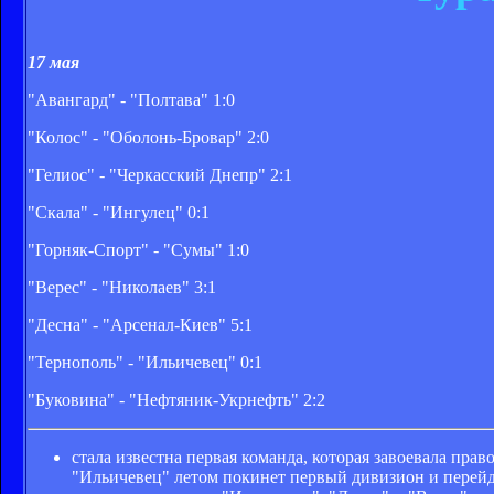
17 мая
"Авангард" - "Полтава" 1:0
"Колос" - "Оболонь-Бровар" 2:0
"Гелиос" - "Черкасский Днепр" 2:1
"Скала" - "Ингулец" 0:1
"Горняк-Спорт" - "Сумы" 1:0
"Верес" - "Николаев" 3:1
"Десна" - "Арсенал-Киев" 5:1
"Тернополь" - "Ильичевец" 0:1
"Буковина" - "Нефтяник-Укрнефть" 2:2
стала известна первая команда, которая завоевала пра
"Ильичевец" летом покинет первый дивизион и перейд