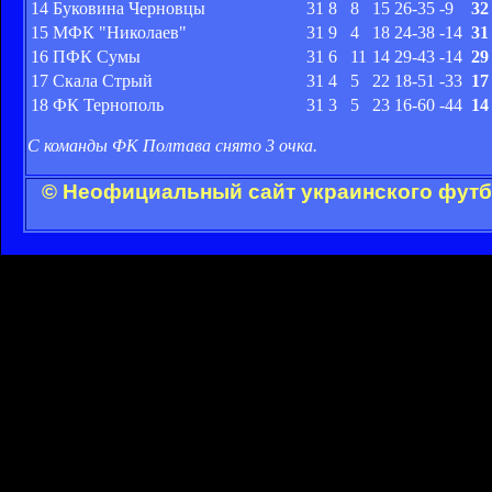
14
Буковина Черновцы
31
8
8
15
26-35
-9
32
15
МФК "Николаев"
31
9
4
18
24-38
-14
31
16
ПФК Сумы
31
6
11
14
29-43
-14
29
17
Скала Стрый
31
4
5
22
18-51
-33
17
18
ФК Тернополь
31
3
5
23
16-60
-44
14
С команды ФК Полтава снято 3 очка.
© Неофициальный сайт украинского футбо