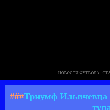
|
НОВОСТИ ФУТБОЛА
СТ
###
Триумф Ильичевца 
тур