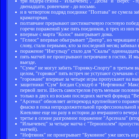
три лидера сезона - "Ильичевец", "Десна" и "Верес" -
двенадцати, ровенчане - до восьми.
и в четвертом подряд поединке "Полтава" не сумела заб
краматорчан.
полтавчане прерывают шестиматчевую гостевую победну
горечи поражений уже пять поединков, в трех из них н
впервые с марта "Колос" выигрывает дома.
"Гелиос" впервые обыгрывает "Днепр", но черкащане п
слову, стали первыми, кто за последний месяц забивал 
поражение "Ингульцу" стало для "Скалы" одиннадцат
пять матчей не проигрывают петровчане в гостях. И мы
выезде.
"Сумы" не могут забить "Горняку-Спорту" в третьем 
целом, "горняки" пять встреч не уступают сумчанам- с
"горожане" впервые за четыре игры пропускают на вы
защитники "Сум" Богдан Суходуб и "Нефтяника" Макси
первой лиги. Шесть самострелов (чуть меньше половин
только в двух из восьми последних матчей форвард "Ве
"Арсенал" обновляет антирекорд крупнейшего поражени
фиаско в пока непродолжительной профессиональной и
Киевляне еще ни разу в истории до вчерашнего вечера 
третье в сезоне разгромное поражение "Арсенала" (вто
"Ильичевец" за четыре матча с "Тернополем" пропусти
матчей).
"Нефтяник" не проигрывает "Буковине" уже шесть игр.