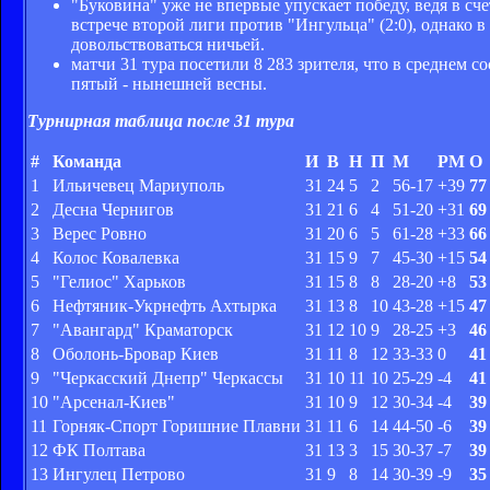
"Буковина" уже не впервые упускает победу, ведя в сче
встрече второй лиги против "Ингульца" (2:0), однак
довольствоваться ничьей.
матчи 31 тура посетили 8 283 зрителя, что в среднем с
пятый - нынешней весны.
Турнирная таблица после 31 тура
#
Команда
И
В
Н
П
М
РМ
О
1
Ильичевец Мариуполь
31
24
5
2
56-17
+39
77
2
Десна Чернигов
31
21
6
4
51-20
+31
69
3
Верес Ровно
31
20
6
5
61-28
+33
66
4
Колос Ковалевка
31
15
9
7
45-30
+15
54
5
"Гелиос" Харьков
31
15
8
8
28-20
+8
53
6
Нефтяник-Укрнефть Ахтырка
31
13
8
10
43-28
+15
47
7
"Авангард" Краматорск
31
12
10
9
28-25
+3
46
8
Оболонь-Бровар Киев
31
11
8
12
33-33
0
41
9
"Черкасский Днепр" Черкассы
31
10
11
10
25-29
-4
41
10
"Арсенал-Киев"
31
10
9
12
30-34
-4
39
11
Горняк-Спорт Горишние Плавни
31
11
6
14
44-50
-6
39
12
ФК Полтава
31
13
3
15
30-37
-7
39
13
Ингулец Петрово
31
9
8
14
30-39
-9
35